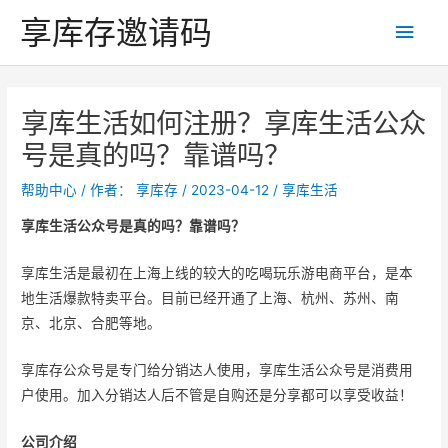
跳
享库存邀请码
主
至
内
菜
容
单
享库生活如何注册？享库生活公众
号是真的吗？靠谱吗？
帮助中心
/ 作者：
享库存
/
2023-04-12
/
享库生活
享库生活公众号是真的吗？靠谱吗？
享库生活是最初在上海上线的较大的吃喝玩乐游电商平台，是本
地生活爆款特卖平台。目前已经开通了上海、杭州、苏州、南
京、北京、合肥等地。
享库存公众号是专门给分销达人使用，享库生活公众号是消费用
户使用。加入分销达人后不管是自购还是分享都可以享受收益！
公司介绍